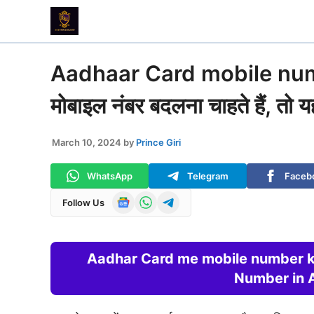
Skip
to
content
Aadhaar Card mobile numbe
मोबाइल नंबर बदलना चाहते हैं, तो 
March 10, 2024
by
Prince Giri
WhatsApp
Telegram
Faceb
Follow Us
Aadhar Card me mobile number k
Number in 