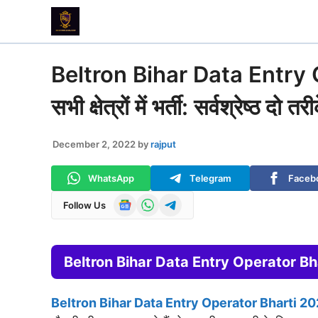
Skip
to
content
Beltron Bihar Data Entry O
सभी क्षेत्रों में भर्ती: सर्वश्रेष्ठ दो तरी
December 2, 2022
by
rajput
WhatsApp
Telegram
Faceb
Follow Us
Beltron Bihar Data Entry Operator Bharti 2022-
Beltron Bihar Data Entry Operator Bharti 20