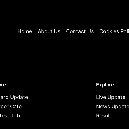
Home
About Us
Contact Us
Cookies Pol
re
Explore
ard Update
Live Update
ber Cafe
News Updat
test Job
Result