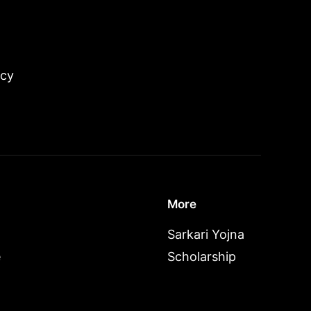
icy
More
Sarkari Yojna
e
Scholarship