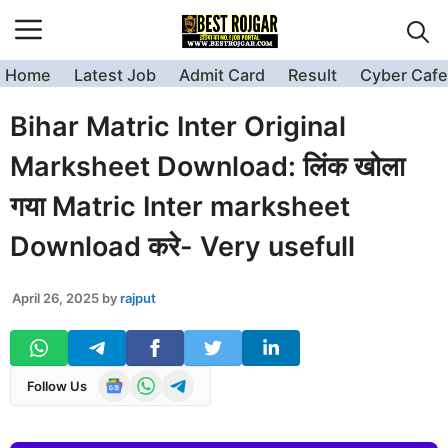
Skip
to
content
Home
Latest Job
Admit Card
Result
Cyber Cafe
Bihar Matric Inter Original
Marksheet Download: लिंक खोला
गया Matric Inter marksheet
Download करे- Very usefull
April 26, 2025
by
rajput
Follow Us