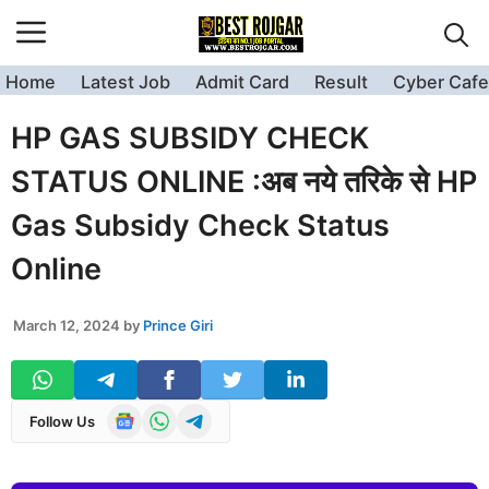
Skip
to
content
Home
Latest Job
Admit Card
Result
Cyber Cafe
HP GAS SUBSIDY CHECK
STATUS ONLINE :अब नये तरिके से HP
Gas Subsidy Check Status
Online
March 12, 2024
by
Prince Giri
Follow Us