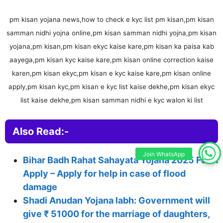
pm kisan yojana news,how to check e kyc list pm kisan,pm kisan
samman nidhi yojna online,pm kisan samman nidhi yojna,pm kisan
yojana,pm kisan,pm kisan ekyc kaise kare,pm kisan ka paisa kab
aayega,pm kisan kyc kaise kare,pm kisan online correction kaise
karen,pm kisan ekyc,pm kisan e kyc kaise kare,pm kisan online
apply,pm kisan kyc,pm kisan e kyc list kaise dekhe,pm kisan ekyc
list kaise dekhe,pm kisan samman nidhi e kyc walon ki list
Also Read:-
Join WhatsApp
Bihar Badh Rahat Sahayata Yojana 2025 Form
Apply – Apply for help in case of flood
damage
Shadi Anudan Yojana labh: Government will
give ₹ 51000 for the marriage of daughters,