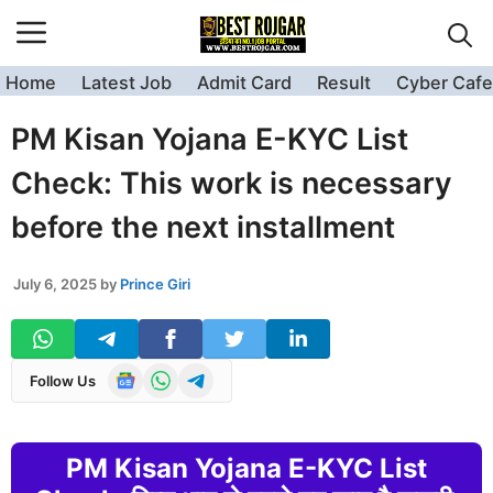
Skip
to
content
Home
Latest Job
Admit Card
Result
Cyber Cafe
PM Kisan Yojana E-KYC List
Check: This work is necessary
before the next installment
July 6, 2025
by
Prince Giri
Follow Us
PM Kisan Yojana E-KYC List