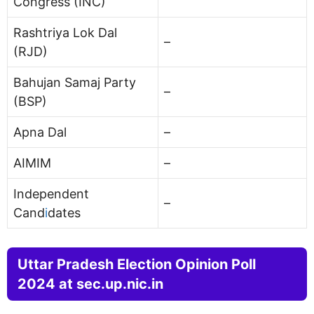
Congress (INC)
Rashtriya Lok Dal
–
(RJD)
Bahujan Samaj Party
–
(BSP)
Apna Dal
–
AIMIM
–
Independent
–
Cand
i
dates
Uttar Pradesh Election Opinion Poll
2024 at sec.up.nic.in