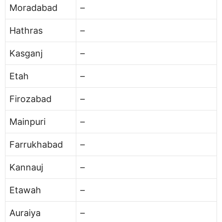
Moradabad
–
Hathras
–
Kasganj
–
Etah
–
Firozabad
–
Mainpuri
–
Farrukhabad
–
Kannauj
–
Etawah
–
Auraiya
–