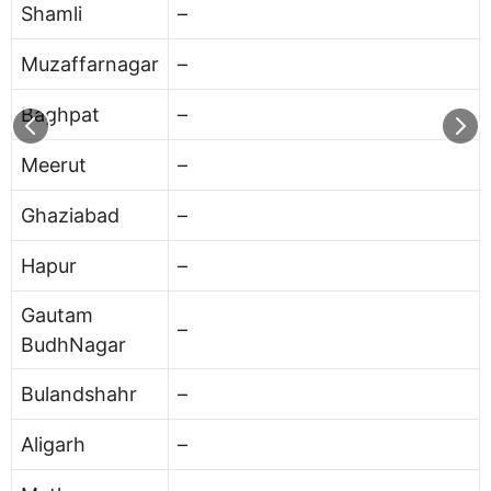
Shamli
–
Muzaffarnagar
–
Baghpat
–
Meerut
–
Ghaziabad
–
Hapur
–
Gautam
–
BudhNagar
Bulandshahr
–
Aligarh
–