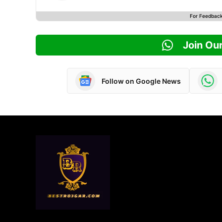
For Feedbac
Join Ou
Follow on Google News