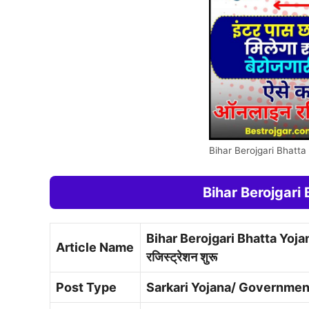
Bihar Berojgari Bhatt
Bihar Berojgari B
Bihar Berojgari Bhatta Yojana: इ
Article Name
रजिस्ट्रेशन शुरू
Post Type
Sarkari Yojana/ Government