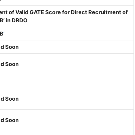
nt of Valid GATE Score for Direct Recruitment of
‘B’ in DRDO
‘B
’
d Soon
d Soon
d Soon
d Soon