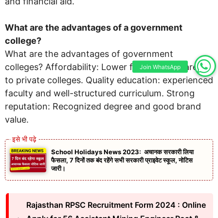
and financial aid.
What are the advantages of a government
college?
What are the advantages of government
colleges? Affordability: Lower fees as compared
Join WhatsApp
to private colleges. Quality education: experienced
faculty and well-structured curriculum. Strong
reputation: Recognized degree and good brand
value.
School Holidays News 2023: अचानक सरकारी लिया
फैसला, 7 दिनों तक बंद रहेंगे सभी सरकारी प्राइवेट स्कूल, नोटिस
जारी।
Rajasthan RPSC Recruitment Form 2024 : Online