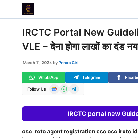
Skip
to
content
IRCTC Portal New Guidel
VLE – देना होगा लाखों का दंड नय
March 11, 2024
by
Prince Giri
WhatsApp
Telegram
Faceb
Follow Us
IRCTC portal new Guidel
csc irctc agent registration csc csc irctc i