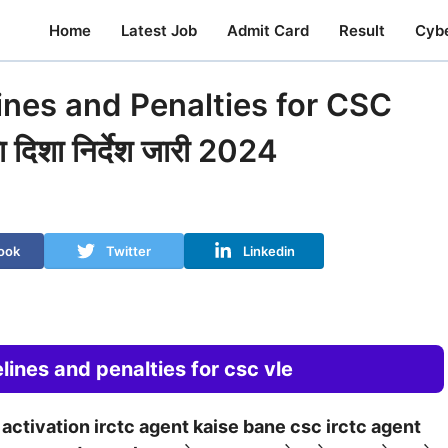
Home
Latest Job
Admit Card
Result
Cyb
ines and Penalties for CSC
ा दिशा निर्देश जारी 2024
ook
Twitter
Linkedin
ines and penalties for csc vle
d activation irctc agent kaise bane csc irctc agent