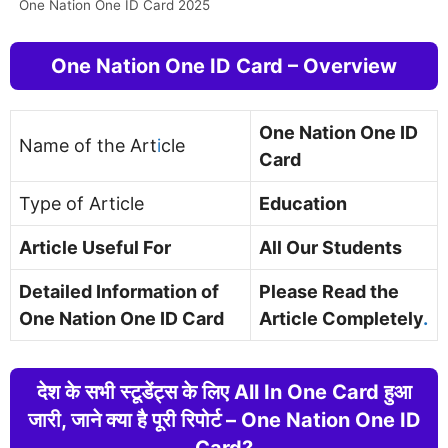
One Nation One ID Card 2025
One Nation One ID Card – Overview
One Nation One ID
Name of the Art
i
cle
Card
Type of Article
Education
Article Useful For
All Our Students
Detailed Information of
Please Read the
One Nation One ID Card
Article Completely
.
देश के सभी स्टूडेंट्स के लिए All In One Card हुआ
जारी, जाने क्या है पूरी रिपोर्ट – One Nation One ID