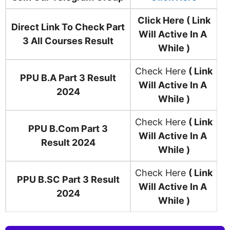
Click Here ( Link
Direct Link To Check Part
Will Active In A
3 All Courses Result
While )
Check Here
( Link
PPU B.A Part 3 Result
Will Active In A
2024
While )
Check Here
( Link
PPU B.Com Part 3
Will Active In A
Result 2024
While )
Check Here
( Link
PPU B.SC Part 3 Result
Will Active In A
2024
While )