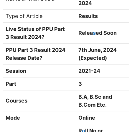
2024
Type of Article
Results
Live Status of PPU Part
Relea
s
ed Soon
3 Result 2024?
PPU Part 3 Result 2024
7th June, 2024
Release Date?
(Expected)
Session
2021-24
Part
3
B.A, B.Sc and
Courses
B.Com Etc.
Mode
Online
R
o
ll No or