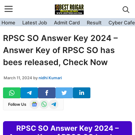
Skip
to
content
Home
Latest Job
Admit Card
Result
Cyber Cafe
RPSC SO Answer Key 2024 –
Answer Key of RPSC SO has
bees released, Check Now
March 11, 2024
by
nidhi Kumari
Follow Us
RPSC SO Answer Key 2024 –