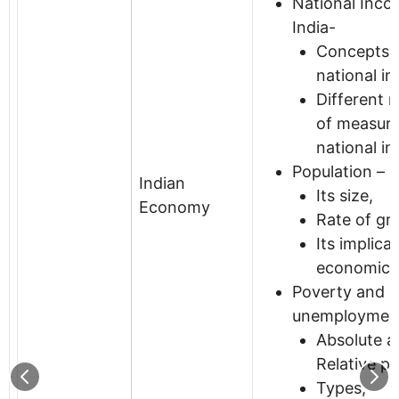
National Inco
India-
Concepts 
national i
Different 
of measuri
national i
Population –
Indian
Its size,
Economy
Rate of gr
Its implica
economic 
Poverty and
unemploymen
Absolute a
Relative po
Types,