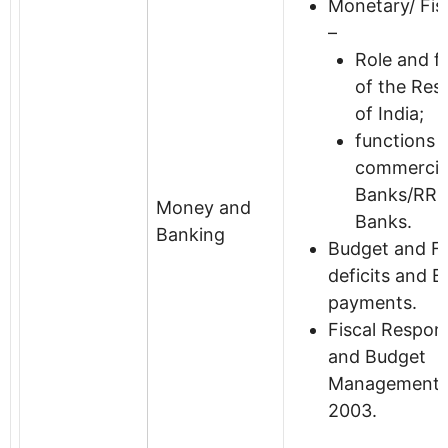
Monetary/ Fisc
–
Role and f
of the Res
of India;
functions 
commercia
Banks/RRB
Money and
Banks.
Banking
Budget and Fi
deficits and B
payments.
Fiscal Respons
and Budget
Management 
2003.