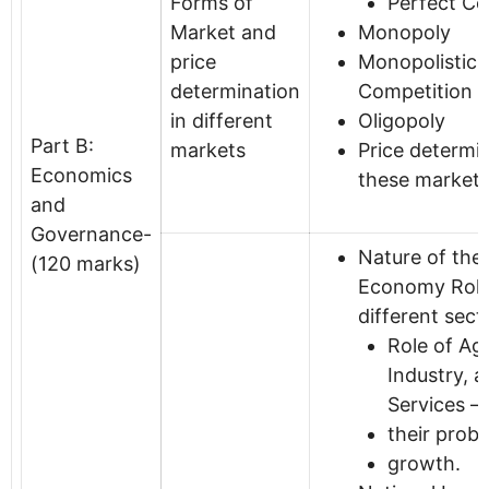
Forms of
Perfect Co
Market and
Monopoly
price
Monopolistic
determination
Competition
in different
Oligopoly
Part B:
markets
Price determin
Economics
these markets
and
Governance-
Nature of the 
(120 marks)
Economy Role
different sect
Role of Agr
Industry, 
Services –
their prob
growth.