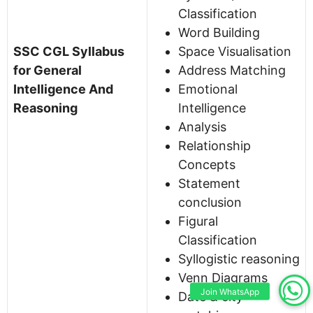
Classification
Word Building
SSC CGL Syllabus
Space Visualisation
for General
Address Matching
Intelligence And
Emotional
Reasoning
Intelligence
Analysis
Relationship
Concepts
Statement
conclusion
Figural
Classification
Syllogistic reasoning
Venn Diagrams
Join WhatsApp
Date & city