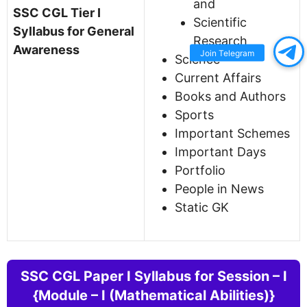
and
SSC CGL Tier I
Scientific
Syllabus for General
Research
Awareness
Join Telegram
Science
Current Affairs
Books and Authors
Sports
Important Schemes
Important Days
Portfolio
People in News
Static GK
SSC CGL
Paper I
Syllabus for
Session – I
{
Module – I (Mathematical Abilities)}