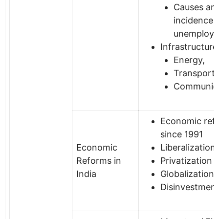
Causes an
incidence 
unemploym
Infrastructure
Energy,
Transporta
Communica
Economic ref
since 1991
Economic
Liberalization
Reforms in
Privatization
India
Globalization
Disinvestmen