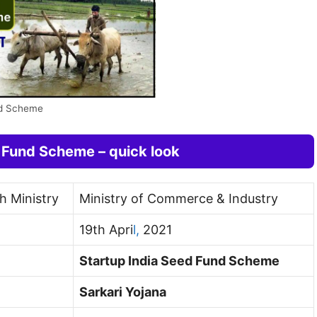
nd Scheme
 Fund Scheme – quick look
h Ministry
Ministry of Commerce & Industry
19th Apri
l,
2021
Startup India Seed Fund Schem
e
Sarkari Yojana