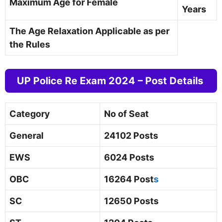
Maximum Age for Female
Years
The Age Relaxation Applicable as per
the Rules
UP Police Re Exam 2024 – Post Details
Category
No of Seat
General
24102 Posts
EWS
6024 Posts
OBC
16264 Post
s
SC
12650 Posts