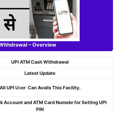
Withdrawal – Overview
UPI ATM Cash Withdrawal
Latest Update
All UPI U
s
er Can Avails This Facility.
nk Account and ATM Card Numebr for Setting UPI
PIN