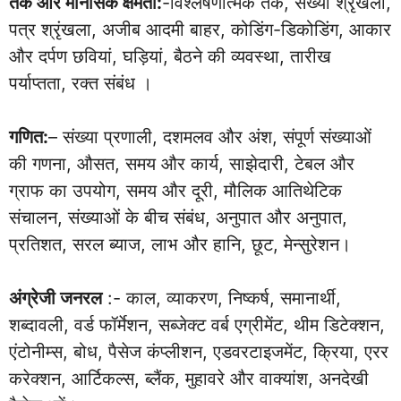
तर्क और मानसिक क्षमता:
-विश्लेषणात्मक तर्क, संख्या श्रृंखला,
पत्र श्रृंखला, अजीब आदमी बाहर, कोडिंग-डिकोडिंग, आकार
और दर्पण छवियां, घड़ियां, बैठने की व्यवस्था, तारीख
पर्याप्तता, रक्त संबंध ।
गणित:
– संख्या प्रणाली, दशमलव और अंश, संपूर्ण संख्याओं
की गणना, औसत, समय और कार्य, साझेदारी, टेबल और
ग्राफ का उपयोग, समय और दूरी, मौलिक आतिथेटिक
संचालन, संख्याओं के बीच संबंध, अनुपात और अनुपात,
प्रतिशत, सरल ब्याज, लाभ और हानि, छूट, मेन्सुरेशन।
अंग्रेजी जनरल
:- काल, व्याकरण, निष्कर्ष, समानार्थी,
शब्दावली, वर्ड फॉर्मेशन, सब्जेक्ट वर्ब एग्रीमेंट, थीम डिटेक्शन,
एंटोनीम्स, बोध, पैसेज कंप्लीशन, एडवरटाइजमेंट, क्रिया, एरर
करेक्शन, आर्टिकल्स, ब्लैंक, मुहावरे और वाक्यांश, अनदेखी