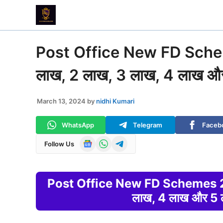
Skip
to
content
Post Office New FD Scheme
लाख, 2 लाख, 3 लाख, 4 लाख और 5
March 13, 2024
by
nidhi Kumari
WhatsApp
Telegram
Faceb
Follow Us
Post Office New FD Schemes 2024
लाख, 4 लाख और 5 ला